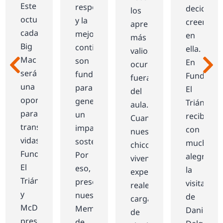
Este
responsabilidad
r
deciden
los
octubre,
y la
creer
aprendizajes
cada
mejora
ar
en
más
Big
continua
ella.
valiosos
Mac
son
En
ocurren
será
fundamentales
ad
Fundació
fuera
una
para
ma
El
del
oportunidad
generar
Triángulo
aula.
para
un
recibimos
Cuando
transformar
impacto
n
con
nuestros
vidas.
sostenible.
mucha
chicos
Fundación
Por
o
alegría
viven
El
eso,
la
experiencias
Triángulo
presentamos
visita
reales,
y
nuestra
,
de
cargadas
McDonald’s
Memoria
Daniela
de
presentan
de