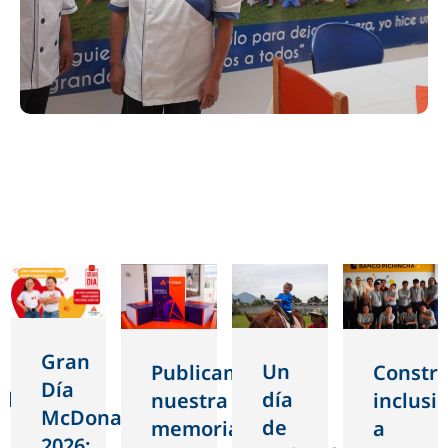
Gran
Un
Constr
Publicamos
Día
ad
día
inclusi
nuestra
McDonald’s
de
a
memoria
2026: