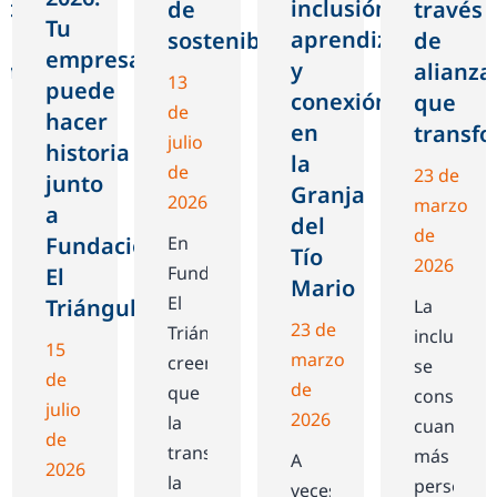
ito:
inclusión,
través
de
Tu
aprendizaje
de
sostenibilidad
empresa
ón,
y
alianza
13
puede
conexión
que
de
hacer
nza
en
transf
julio
historia
la
de
23 de
junto
Granja
2026
marzo
a
del
de
Fundación
En
Tío
2026
Fundación
El
Mario
El
da
Triángulo
La
23 de
Triángulo
inclusión
15
marzo
creemos
ta
se
de
de
que
construy
julio
2026
la
cuando
de
transparencia,
más
A
2026
la
,
personas
veces,