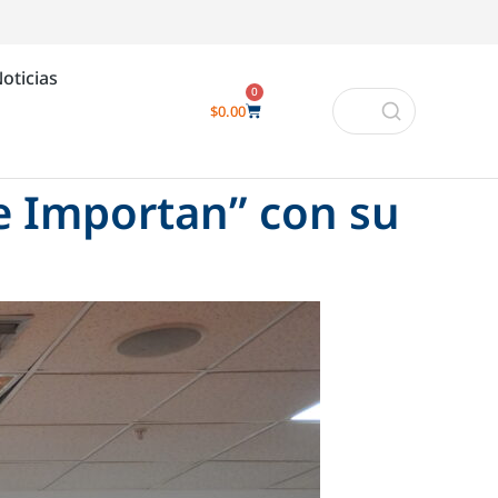
oticias
0
$
0.00
ue Importan” con su