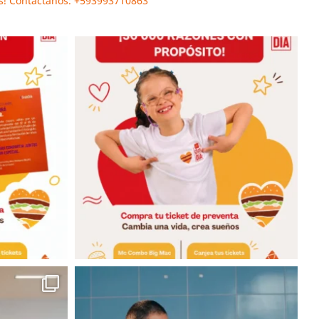
s!
Contáctanos: ‭+593993710863‬