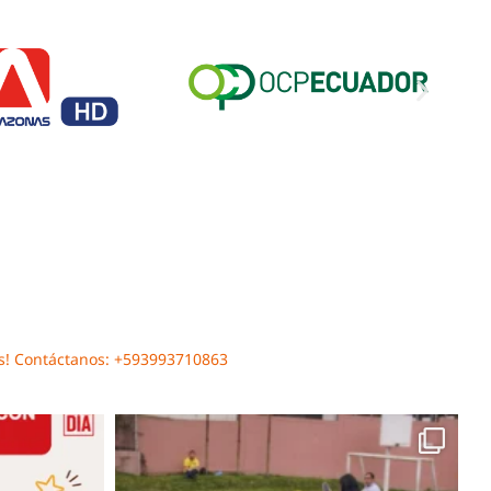
s!
Contáctanos: ‭+593993710863‬