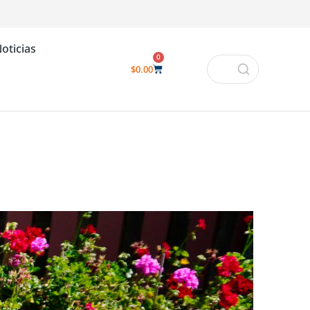
oticias
0
$
0.00