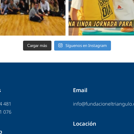
Síguenos en Instagram
Cargar más
s
Email
4 481
info@fundacioneltriangulo.
1 076
Locación
p